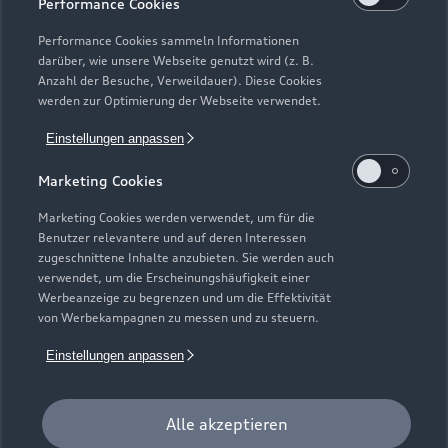
Performance Cookies
Gebrauchtwagensuche
Support
Saisonale Angebote
Plug-in-Hybride
Performance Cookies sammeln Informationen
Gebrauchtwagen
darüber, wie unsere Webseite genutzt wird (z. B.
Audi Services
Über Audi
Anzahl der Besuche, Verweildauer). Diese Cookies
Kundenservice
Finanzierung
werden zur Optimierung der Webseite verwendet.
Garantie
Händlersuche
Aktionen & Angebote
Einstellungen anpassen
Unternehmen
Audi digital services
Audi Code
Geschäftskunden
Marketing Cookies
Karriere
myAudi
Häufige Fragen (FAQ)
Marketing Cookies werden verwendet, um für die
Investor Relations
Benutzer relevantere und auf deren Interessen
© 2026 AUDI AG. Alle Rechte vorbehalten
Audi Online Beratung
zugeschnittene Inhalte anzubieten. Sie werden auch
Presse & Media Center
verwendet, um die Erscheinungshäufigkeit einer
Impressum
Rechtliches
Hinweisgebersystem
Online-Terminvereinbarung
Werbeanzeige zu begrenzen und um die Effektivität
Datenschutz
Datenschutzinformation
Cookie-Einstellungen
von Werbekampagnen zu messen und zu steuern.
Servicekontakt
Cookie-Richtlinie
Barrierefreiheit
Audi erleben
Einstellungen anpassen
Digital Services Act
EU Data Act
Bordbuch & Bedienungsanleitungen
Newsletter
Verträge kündigen
Alle akzeptieren
1
Der Umfang des Audi CarCheck wird gegebenenfalls