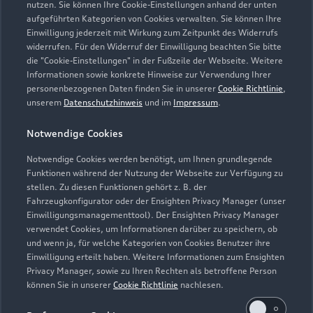
nutzen. Sie können Ihre Cookie-Einstellungen anhand der unten
aufgeführten Kategorien von Cookies verwalten. Sie können Ihre
Einwilligung jederzeit mit Wirkung zum Zeitpunkt des Widerrufs
widerrufen. Für den Widerruf der Einwilligung beachten Sie bitte
die "Cookie-Einstellungen" in der Fußzeile der Webseite. Weitere
Informationen sowie konkrete Hinweise zur Verwendung Ihrer
personenbezogenen Daten finden Sie in unserer
Cookie Richtlinie
,
unserem
Datenschutzhinweis
und im
Impressum
.
Zur Reparatur
Notwendige Cookies
Notwendige Cookies werden benötigt, um Ihnen grundlegende
Zurück nach oben
Funktionen während der Nutzung der Webseite zur Verfügung zu
stellen. Zu diesen Funktionen gehört z. B. der
Fahrzeugkonfigurator oder der Ensighten Privacy Manager (unser
Modelle
Einwilligungsmanagementtool). Der Ensighten Privacy Manager
verwendet Cookies, um Informationen darüber zu speichern, ob
und wenn ja, für welche Kategorien von Cookies Benutzer ihre
Kaufen & leasen
Alle Modelle
Einwilligung erteilt haben. Weitere Informationen zum Ensighten
Privacy Manager, sowie zu Ihren Rechten als betroffene Person
Modelle vergleichen
können Sie in unserer
Cookie Richtlinie
nachlesen.
Service & Zubehör
Neuwagensuche
Elektromodelle