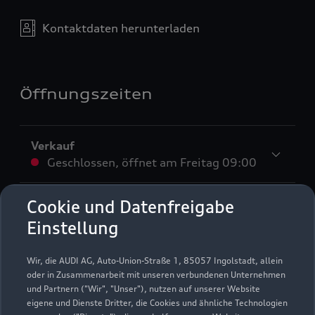
Kontaktdaten herunterladen
Öffnungszeiten
Verkauf
Geschlossen
,
öffnet am
Freitag 09:00
Service
Cookie und Datenfreigabe
Geschlossen
,
öffnet am
Freitag 07:00
Einstellung
Teile- & Zubehörverkauf
Wir, die AUDI AG, Auto-Union-Straße 1, 85057 Ingolstadt, allein
Geschlossen
,
öffnet am
Freitag 07:00
oder in Zusammenarbeit mit unseren verbundenen Unternehmen
und Partnern ("Wir", "Unser"), nutzen auf unserer Website
eigene und Dienste Dritter, die Cookies und ähnliche Technologien